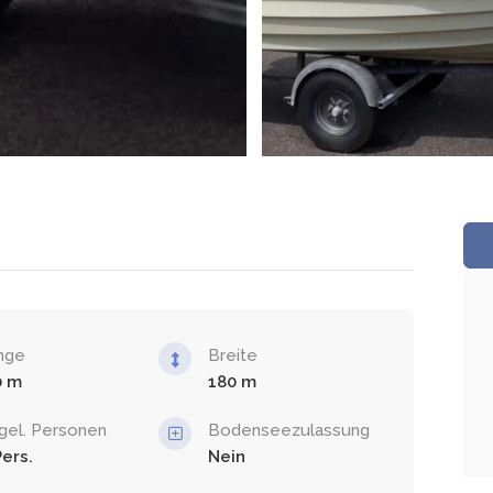
nge
Breite
0
180
gel. Personen
Bodenseezulassung
Nein