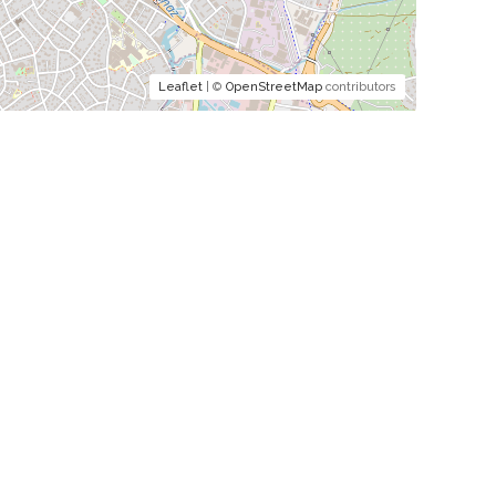
Leaflet
| ©
OpenStreetMap
contributors