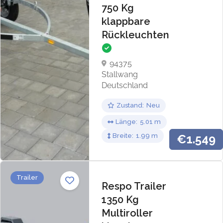
750 Kg
klappbare
Rückleuchten
94375
Stallwang
Deutschland
Zustand
Neu
Länge
5.01
Breite
1.99
€1.549
Trailer
Respo Trailer
1350 Kg
Multiroller