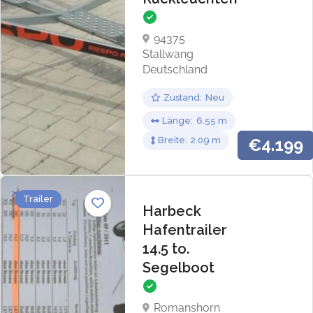
94375
Stallwang
Deutschland
Zustand
Neu
Länge
6.55
Breite
2.09
€4.199
Trailer
Harbeck
Hafentrailer
14.5 to.
Segelboot
Romanshorn