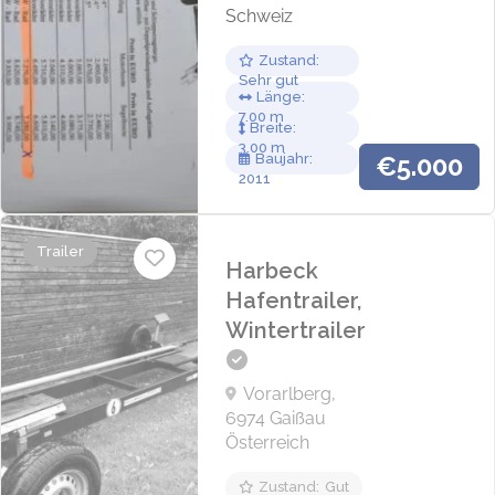
Schweiz
Zustand
Sehr gut
Länge
7.00
Breite
3.00
Baujahr
€5.000
2011
Trailer
Harbeck
Hafentrailer,
Wintertrailer
Vorarlberg,
6974 Gaißau
Österreich
Zustand
Gut