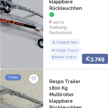
klappbare
Rückleuchten
94375
Stallwang
Deutschland
Zustand
Neu
Länge
6.55
Breite
2.09
€3.749
Trailer
Respo Trailer
1800 Kg
Multiroller
klappbare
Rückleuchten