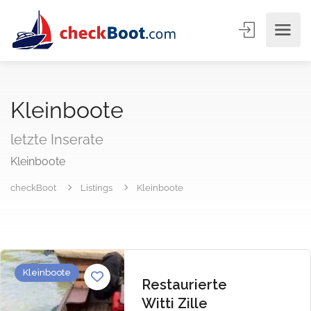
Kleinboote
letzte Inserate
Kleinboote
checkBoot
Listings
Kleinboote
Kleinboote
Restaurierte
Witti Zille