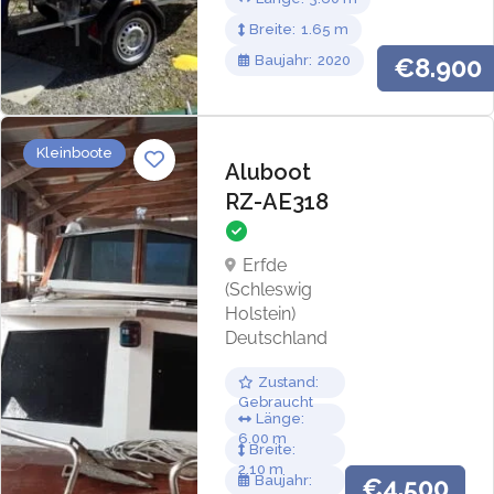
Breite
1.65
Baujahr
2020
€8.900
Kleinboote
Aluboot
RZ-AE318
Erfde
(Schleswig
Holstein)
Deutschland
Zustand
Gebraucht
Länge
6.00
Breite
2.10
Baujahr
€4.500