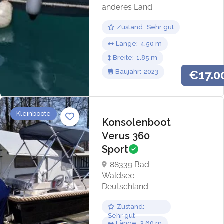
anderes Land
Zustand
Sehr gut
Länge
4.50
Breite
1.85
Baujahr
2023
€17.0
Kleinboote
Konsolenboot
Verus 360
Sport
88339 Bad
Waldsee
Deutschland
Zustand
Sehr gut
Länge
3.60