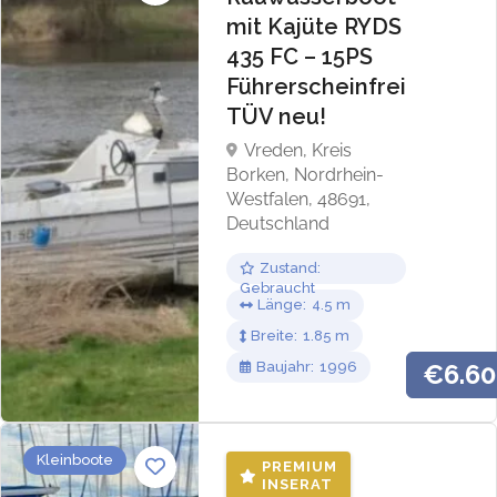
mit Kajüte RYDS
435 FC – 15PS
Führerscheinfrei
TÜV neu!
Vreden, Kreis
Borken, Nordrhein-
Westfalen, 48691,
Deutschland
Zustand
Gebraucht
Länge
4.5
Breite
1.85
Baujahr
1996
€6.6
Kleinboote