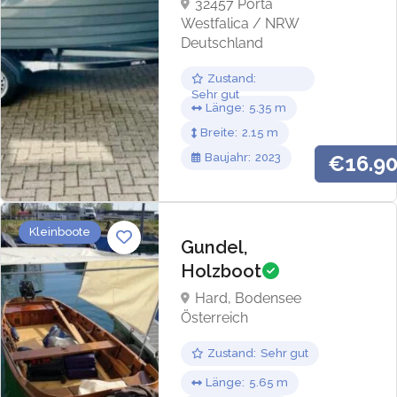
32457 Porta
Westfalica / NRW
Deutschland
Zustand
Sehr gut
Länge
5.35
Breite
2.15
Baujahr
2023
€16.9
Kleinboote
Gundel,
Holzboot
Hard, Bodensee
Österreich
Zustand
Sehr gut
Länge
5.65