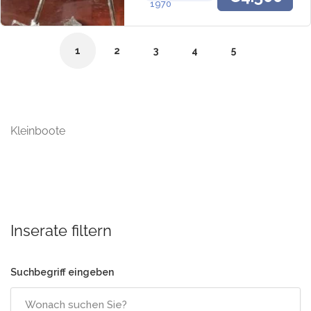
1970
1
2
3
4
5
Kleinboote
Inserate filtern