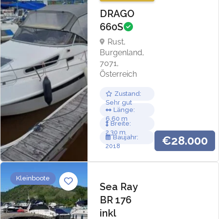
DRAGO
660S
Rust,
Burgenland,
7071,
Österreich
Zustand
Sehr gut
Länge
6.60
Breite
2.30
Baujahr
€28.000
2018
Kleinboote
Sea Ray
BR 176
inkl