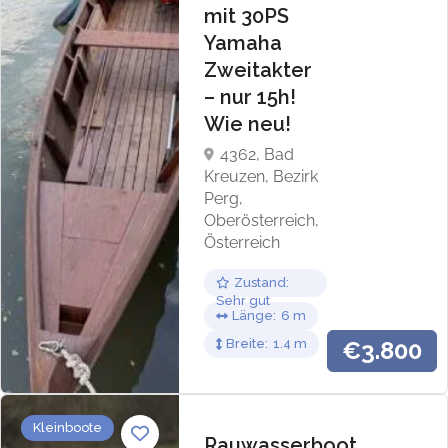
mit 30PS
Yamaha
Zweitakter
– nur 15h!
Wie neu!
4362, Bad
Kreuzen, Bezirk
Perg,
Oberösterreich,
Österreich
Zustand
Sehr gut
Länge
6
Breite
1.4
€3.800
Kleinboote
Rauwasserboot