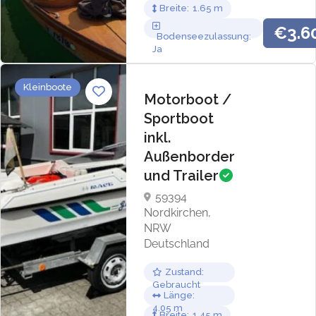
Breite
1.65
€3.6
Bodenseezulassung
Ja
Kleinboote
Motorboot /
Sportboot
inkl.
Außenborder
und Trailer
59394
Nordkirchen,
NRW
Deutschland
Zustand
Gebraucht
Länge
4.05
Breite
1.45