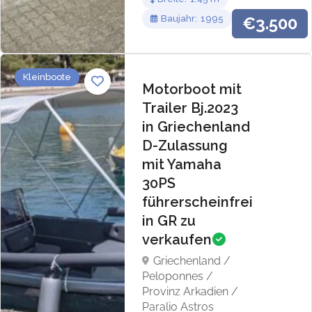
Baujahr
1995
€3.500
Kleinboote
Motorboot mit
Trailer Bj.2023
in Griechenland
D-Zulassung
mit Yamaha
30PS
führerscheinfrei
in GR zu
verkaufen
Griechenland /
Peloponnes /
Provinz Arkadien /
Paralio Astros