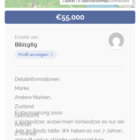
Leaflet
| ©
OpenStreetMap
contributors
€55.000
Erstellt von:
Bibi1969
Profil anzeigen
Detailinformationen
Marke
Andere Marken
Zustand
Erstwasserung 2000
Gebraucht
2 Vorbesitzer, wobei mein Vorbesitzer es nur ein
Antrieb
Jahr im Besitz hätte. Wir haben es vor 7 Jahren
Z-Antrieb
gekauft und es ständig verbessert bzw.