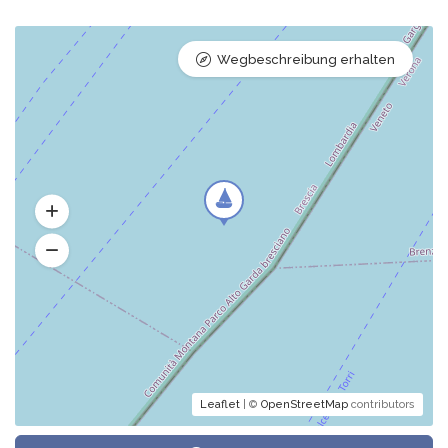
Wegbeschreibung erhalten
Leaflet
| ©
OpenStreetMap
contributors