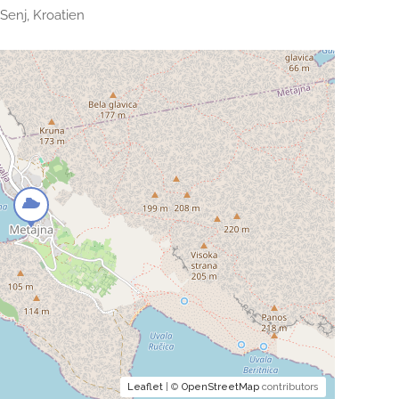
Senj, Kroatien
Leaflet
| ©
OpenStreetMap
contributors