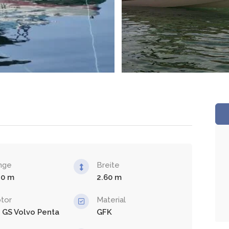
nge
Breite
20
2.60
tor
Material
0 GS Volvo Penta
GFK