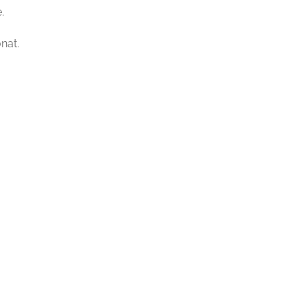
.
nat.