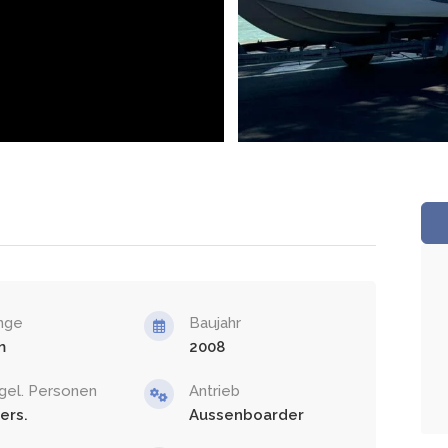
nge
Baujahr
2008
gel. Personen
Antrieb
Aussenboarder