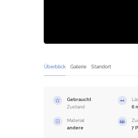
Überblick
Galerie
Standort
Gebraucht
Lä
Zustand
6
Material
Zu
andere
7