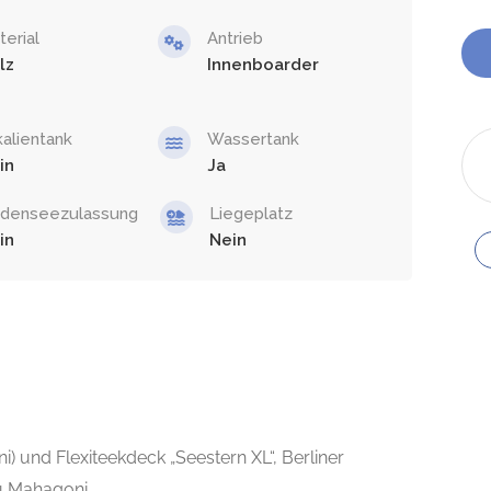
terial
Antrieb
lz
Innenboarder
kalientank
Wassertank
in
Ja
denseezulassung
Liegeplatz
in
Nein
) und Flexiteekdeck „Seestern XL“, Berliner
u Mahagoni.