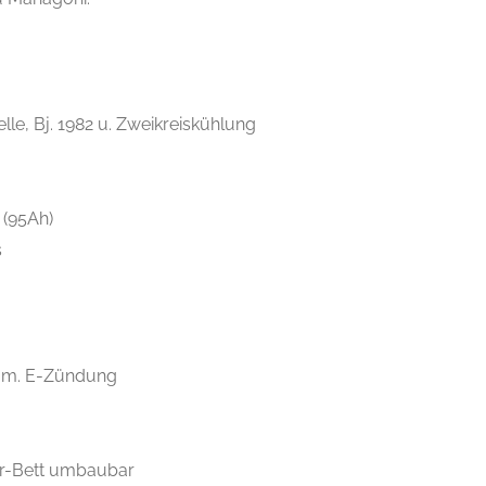
lle, Bj. 1982 u. Zweikreiskühlung
 (95Ah)
s
 m. E-Zündung
er-Bett umbaubar