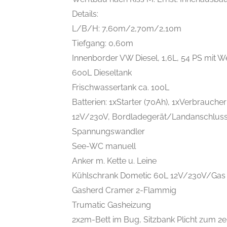
Details:
L/B/H: 7,60m/2,70m/2,10m
Tiefgang: 0,60m
Innenborder VW Diesel, 1,6L, 54 PS mit We
600L Dieseltank
Frischwassertank ca. 100L
Batterien: 1xStarter (70Ah), 1xVerbraucher
12V/230V, Bordladegerät/Landanschlus
Spannungswandler
See-WC manuell
Anker m. Kette u. Leine
Kühlschrank Dometic 60L 12V/230V/Gas
Gasherd Cramer 2-Flammig
Trumatic Gasheizung
2x2m-Bett im Bug, Sitzbank Plicht zum 2