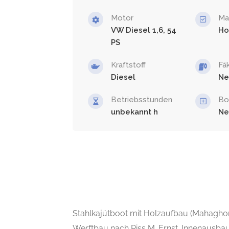
Motor
Ma
VW Diesel 1,6, 54
Ho
PS
Kraftstoff
Fä
Diesel
Ne
Betriebsstunden
Bo
unbekannt
Ne
Stahlkajütboot mit Holzaufbau (Mahaghoni
Werftbau nach Riss M. Ernst. Innenausba