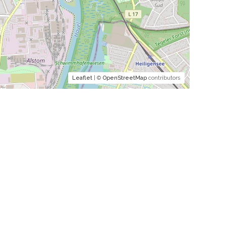
Leaflet
| ©
OpenStreetMap
contributors