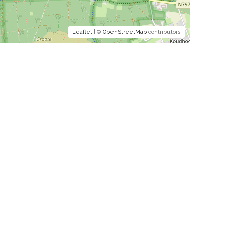
Leaflet
| ©
OpenStreetMap
contributors