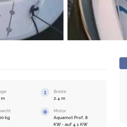
nge
Breite
2.4
wicht
Motor
00
Aquamot Prof. 8
KW - auf 4.1 KW