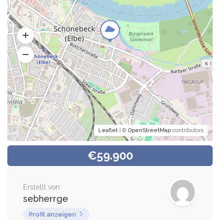
Leaflet
| ©
OpenStreetMap
contributors
€59.900
Erstellt von:
sebherrge
Profil anzeigen