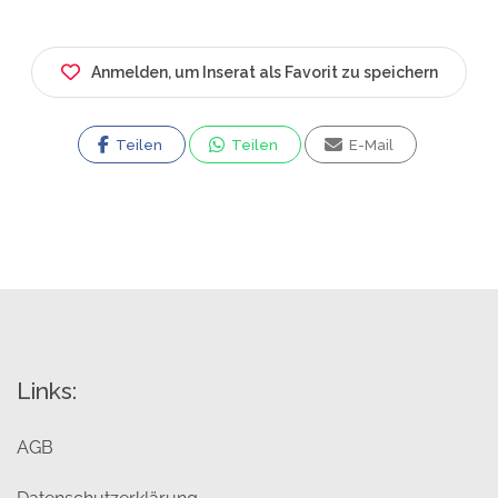
Was wir bieten:
Persönliche Beratung
Anmelden, um Inserat als Favorit zu speichern
Preisfindung, direkt bei uns im Büro auf dem
Hausboot!
Teilen
Teilen
E-Mail
Ja, du hast richtig gelesen.
Wir leben auf dem Wasser!
Mitten in Winningen an der Mosel im Herzen
einer der schönsten Wasserregionen
Deutschlands.
Damit wir uns ausreichend Zeit für dich nehmen
können, bitten wir immer um eine telefonische
Terminvereinbarung.
Links:
Lust auf Meer?
AGB
Dann folge uns und werde Teil unserer
Community!