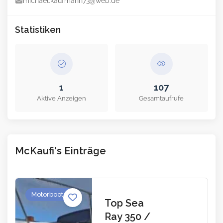
michael.kaufmann73@web.de
Statistiken
1
107
Aktive Anzeigen
Gesamtaufrufe
McKaufi's Einträge
Motorboote
Top Sea
Ray 350 /