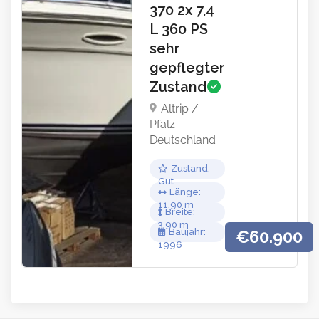
370 2x 7,4
L 360 PS
sehr
gepflegter
Zustand
Altrip /
Pfalz
Deutschland
Zustand
Gut
Länge
11.90
Breite
3.90
Baujahr
€60.900
1996