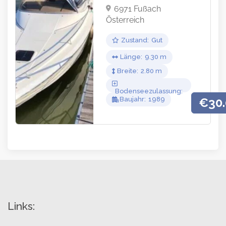
6971 Fußach
Österreich
Zustand
Gut
Länge
9.30
Breite
2.80
Bodenseezulassung
Baujahr
1989
€30
Ja
Links: