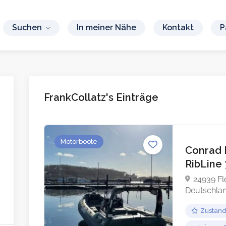
Suchen
In meiner Nähe
Kontakt
P
FrankCollatz's Einträge
Motorboote
Conrad 
RibLine 
24939 F
Deutschla
Zustan