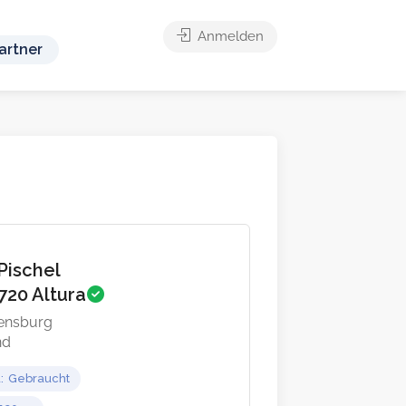
Anmelden
artner
Pischel
720 Altura
lensburg
nd
d
Gebraucht