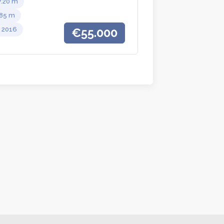
7.20
.85
2016
€55.000