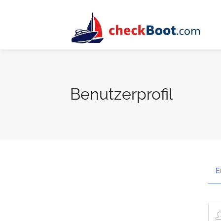
Benutzerprofil
E